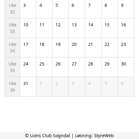
Uke
3
4
5
6
7
8
9
32
Uke
10
11
12
13
14
15
16
33
Uke
17
18
19
20
21
22
23
34
Uke
24
25
26
27
28
29
30
35
Uke
31
1
2
3
4
5
6
36
© Lions Club Sogndal | Løsning:
StyreWeb