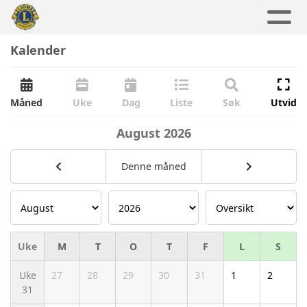
Kalender
Måned
Uke
Dag
Liste
Søk
Utvid
August
2026
Denne måned
Uke
M
T
O
T
F
L
S
Uke
27
28
29
30
31
1
2
31